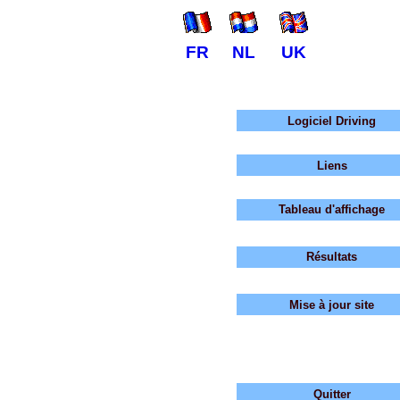
FR
NL
UK
Logiciel Driving
Liens
Tableau d'affichage
Résultats
Mise à jour site
Quitter